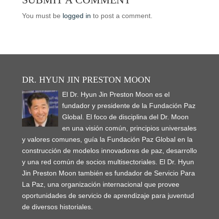
p
p
n
i
i
n
s
n
p
e
e
n
n
n
e
i
e
e
n
n
You must be
logged in
to post a comment.
e
n
n
w
n
w
n
s
s
w
e
e
w
n
w
s
i
i
w
w
w
i
e
i
i
n
n
i
w
w
n
w
n
n
n
n
n
i
i
d
w
d
n
e
e
d
n
n
o
i
o
e
w
w
o
d
d
w
n
w
w
w
w
w
o
o
)
d
)
w
i
i
)
w
w
o
i
n
n
)
)
w
n
d
d
DR. HYUN JIN PRESTON MOON
)
d
o
o
o
w
w
w
El Dr. Hyun Jin Preston Moon es el
)
)
)
fundador y presidente de la Fundación Paz
Global. El foco de disciplina del Dr. Moon
en una visión común, principios universales
y valores comunes, guía la Fundación Paz Global en la
construcción de modelos innovadores de paz, desarrollo
y una red común de socios multisectoriales. El Dr. Hyun
Jin Preston Moon también es fundador de Servicio Para
La Paz, una organización internacional que provee
oportunidades de servicio de aprendizaje para juventud
de diversos historiales.