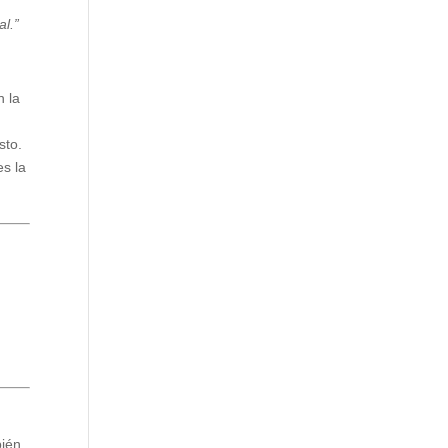
l.”
n la
sto.
es la
bién