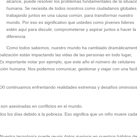
alcance, puede resolver los problemas fundamentales de la situaci
humana. Se necesita de todos nosotros como ciudadanos globales
trabajando juntos en una causa común, para transformar nuestro
mundo. Por eso es significativo que ustedes como jóvenes líderes
estén aquí para discutir, comprometerse y aspirar juntos a hacer la
diferencia.
Como todos sabemos, nuestro mundo ha cambiado dramáticamen
balización están impactando las vidas de las personas en todo lugar,
s importante notar por ejemplo, que este año el número de celulares
ación humana. Nos podemos comunicar, gestionar y viajar con una faci
 XXI continuamos enfrentando realidades extremas y desafíos ominoso
son asesinadas en conflictos en el mundo.
s los días debido a la pobreza. Eso significa que un niño muere cad
 Nuestra tecnología puede reunir datos masivos en nuestros hábitos d