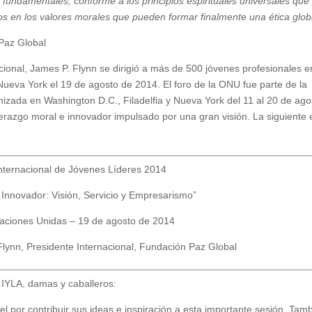
fundamentales, conforme a los principios espirituales universales que
s en los valores morales que pueden formar finalmente una ética globa
Paz Global
cional, James P. Flynn se dirigió a más de 500 jóvenes profesionales e
ueva York el 19 de agosto de 2014. El foro de la ONU fue parte de la
izada en Washington D.C., Filadelfia y Nueva York del 11 al 20 de ago
iderazgo moral e innovador impulsado por una gran visión. La siguiente 
nternacional de Jóvenes Líderes 2014
 Innovador: Visión, Servicio y Empresarismo”
Naciones Unidas – 19 de agosto de 2014
lynn, Presidente Internacional, Fundación Paz Global
e IYLA, damas y caballeros:
 por contribuir sus ideas e inspiración a esta importante sesión. Tam