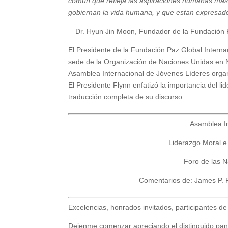
común que refleja las aspiraciones humanas más 
gobiernan la vida humana, y que estan expresado
—Dr. Hyun Jin Moon, Fundador de la Fundación 
El Presidente de la Fundación Paz Global Interna
sede de la Organización de Naciones Unidas en N
Asamblea Internacional de Jóvenes Líderes organ
El Presidente Flynn enfatizó la importancia del l
traducción completa de su discurso.
Asamblea I
Liderazgo Moral e
Foro de las 
Comentarios de: James P. F
Excelencias, honrados invitados, participantes d
Dejenme comenzar apreciando el distinguido panel