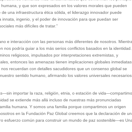
ida humana, y que son expresados en los valores morales que pueden
 de una infraestructura ética sólida, el liderazgo innovador puede
 innata, ingenio, y el poder de innovación para que puedan ser
ciales más difíciles de tratar.”
cano e interacción con las personas más diferentes de nosotros. Mientr
 nos podría guiar a los más serios conflictos basados en la identidad.
inos religiosos, impulsados por interpretaciones extremistas, y
les, entonces las amenazas tienen implicaciones globales inmediatas.
e nos recuerdan con detalles sacudidores que un consenso global se
 nuestro sentido humano, afirmando los valores universales necesarios
s—sin importar la raza, religión, etnia, o estación de vida—compartim
dad se extiende más allá incluso de nuestras más pronunciadas
 familia humana. Y somos una familia porque compartimos un origen
nosotros en la Fundación Paz Global creemos que la declaración de u
stro esfuerzo común para construir un mundo de paz sostenible—es Un