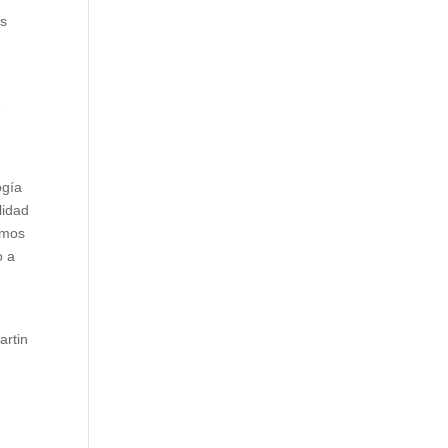
os
e
ogía
lidad
amos
o a
l
artin