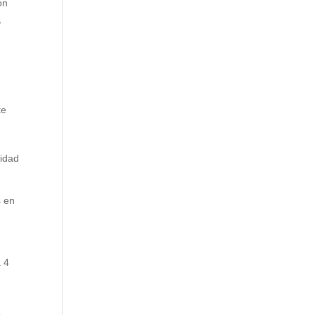
ón
,
te
lidad
s en
a 4
e