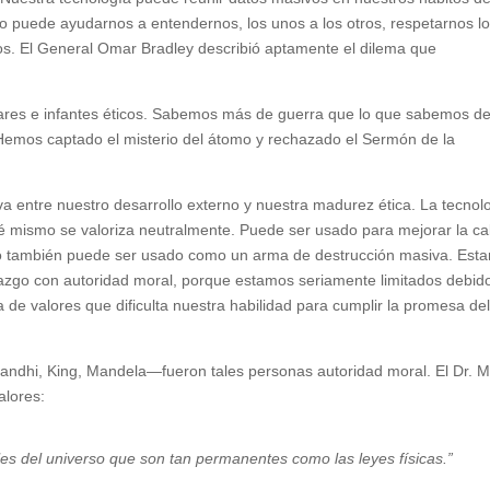
o puede ayudarnos a entendernos, los unos a los otros, respetarnos l
ros. El General Omar Bradley describió aptamente el dilema que
res e infantes éticos. Sabemos más de guerra que lo que sabemos d
Hemos captado el misterio del átomo y rechazado el Sermón de la
a entre nuestro desarrollo externo y nuestra madurez ética. La tecnol
té mismo se valoriza neutralmente. Puede ser usado para mejorar la ca
ero también puede ser usado como un arma de destrucción masiva. Est
erazgo con autoridad moral, porque estamos seriamente limitados debid
ra de valores que dificulta nuestra habilidad para cumplir la promesa de
ndhi, King, Mandela—fueron tales personas autoridad moral. El Dr. M
alores:
les del universo que son tan permanentes como las leyes físicas.”