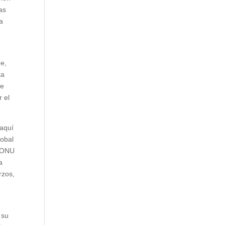
as
a
ue,
ta
te
r el
 aquí
lobal
a ONU
a
rzos,
 su