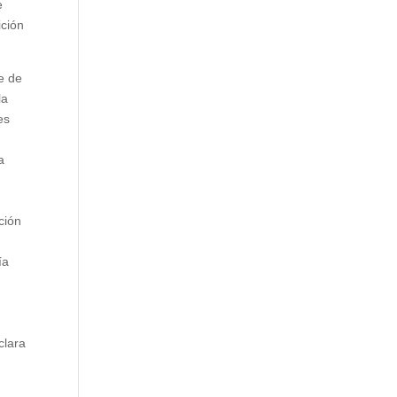
e
ición
te de
la
es
a
ción
ía
clara
d