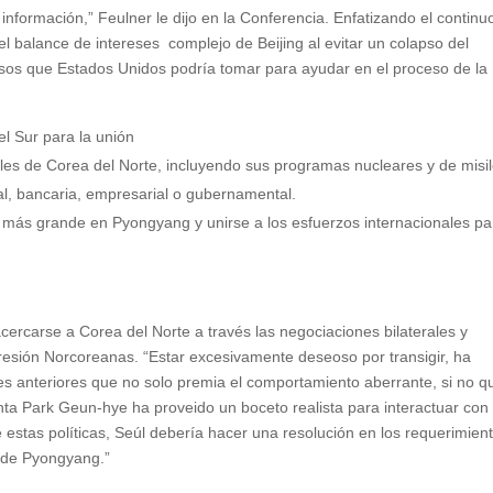
información,” Feulner le dijo en la Conferencia. Enfatizando el continu
l balance de intereses complejo de Beijing al evitar un colapso del
asos que Estados Unidos podría tomar para ayudar en el proceso de la
l Sur para la unión
ales de Corea del Norte, incluyendo sus programas nucleares y de misil
ual, bancaria, empresarial o gubernamental.
a más grande en Pyongyang y unirse a los esfuerzos internacionales pa
cercarse a Corea del Norte a través las negociaciones bilaterales y
e presión Norcoreanas. “Estar excesivamente deseoso por transigir, ha
es anteriores que no solo premia el comportamiento aberrante, si no q
nta Park Geun-hye ha proveido un boceto realista para interactuar con
 estas políticas, Seúl debería hacer una resolución en los requerimien
a de Pyongyang.”