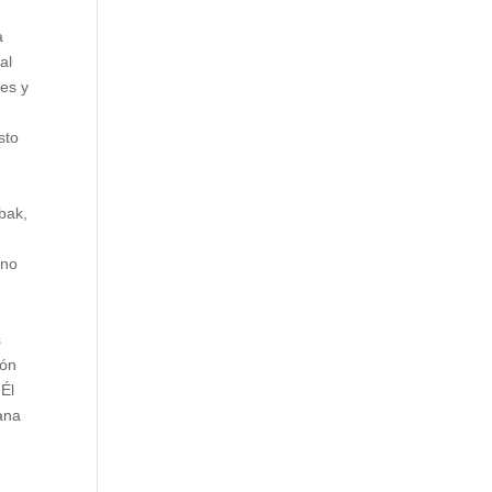
a
al
nes y
sto
bak,
rno
s
ión
 Él
tana