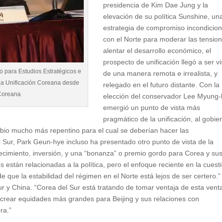
presidencia de Kim Dae Jung y la
elevación de su política Sunshine, un
estrategia de compromiso incondicion
con el Norte para moderar las tensio
alentar el desarrollo económico, el
prospecto de unificación llegó a ser vi
ro para Estudios Estratégicos e
de una manera remota e irrealista, y
 la Unificación Coreana desde
relegado en el futuro distante. Con la
a Coreana
elección del conservador Lee Myung-
emergió un punto de vista más
pragmático de la unificación, al gobie
mbio mucho más repentino para el cual se deberían hacer las
 Sur, Park Geun-hye incluso ha presentado otro punto de vista de la
ecimiento, inversión, y una “bonanza” o premio gordo para Corea y su
 están relacionadas a la política, pero el enfoque reciente en la cuest
 que la estabilidad del régimen en el Norte está lejos de ser certero.”
ur y China. “Corea del Sur está tratando de tomar ventaja de esta ven
 crear equidades más grandes para Beijing y sus relaciones con
ra.”