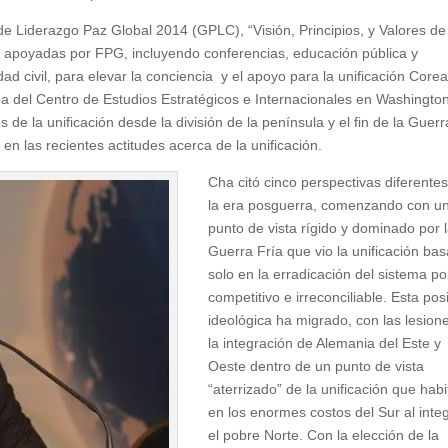
 de Liderazgo Paz Global 2014 (GPLC), “Visión, Principios, y Valores d
vas apoyadas por FPG, incluyendo conferencias, educación pública y
d civil, para elevar la conciencia y el apoyo para la unificación Core
ea del Centro de Estudios Estratégicos e Internacionales en Washingto
de la unificación desde la división de la península y el fin de la Guerr
en las recientes actitudes acerca de la unificación.
Cha citó cinco perspectivas diferente
la era posguerra, comenzando con u
punto de vista rígido y dominado por 
Guerra Fría que vio la unificación ba
solo en la erradicación del sistema pol
competitivo e irreconciliable. Esta pos
ideológica ha migrado, con las lesion
la integración de Alemania del Este y
Oeste dentro de un punto de vista
“aterrizado” de la unificación que habi
en los enormes costos del Sur al inte
el pobre Norte. Con la elección de la