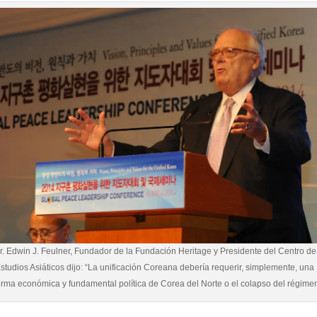
r. Edwin J. Feulner, Fundador de la Fundación Heritage y Presidente del Centro de
studios Asiáticos dijo: “La unificación Coreana debería requerir, simplemente, una
orma económica y fundamental política de Corea del Norte o el colapso del régimen