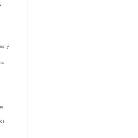
o
es, y
ra
ue
tos