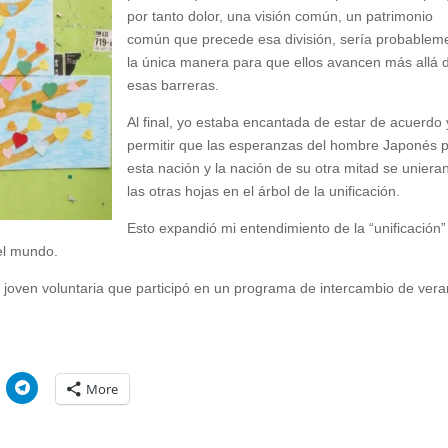
por tanto dolor, una visión común, un patrimonio
común que precede esa división, sería probablem
la única manera para que ellos avancen más allá 
esas barreras.
Al final, yo estaba encantada de estar de acuerdo 
permitir que las esperanzas del hombre Japonés 
esta nación y la nación de su otra mitad se uniera
las otras hojas en el árbol de la unificación.
Esto expandió mi entendimiento de la “unificación”
el mundo.
 joven voluntaria que participó en un programa de intercambio de ver
C
More
l
i
c
k