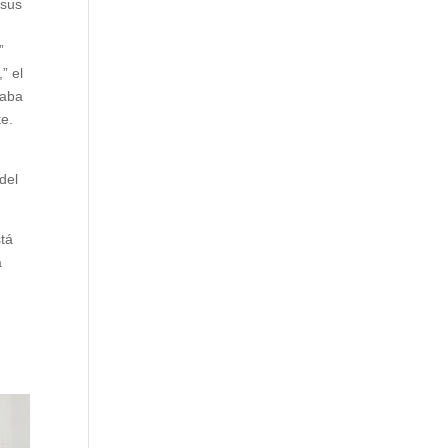
 sus
”
” el
taba
te.
del
stá
a