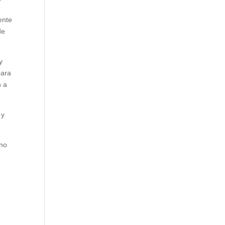
ente
de
y
para
n a
 y
ano