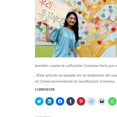
también cuanto la unificación Coreana haría por 
–Este artículo es basado en un testimonio de una
en Corea promoviendo la reunificación Coreana.
COMPARTIR
C
C
C
C
C
C
C
C
l
l
l
l
l
l
l
l
i
i
i
i
i
i
i
i
c
c
c
c
c
c
c
c
k
k
k
k
k
k
k
k