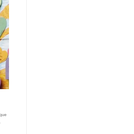
 que
,