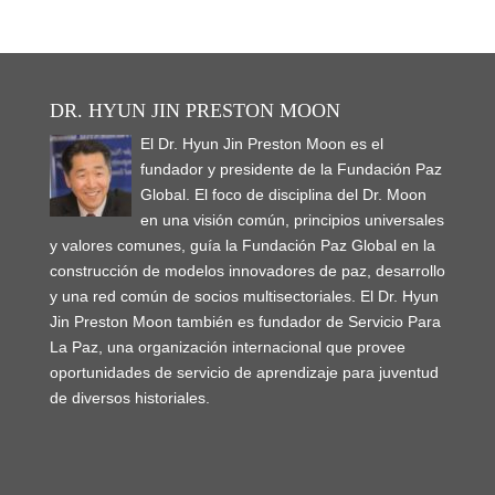
n
n
i
w
w
n
w
n
n
n
n
n
i
i
d
w
d
n
e
e
d
n
n
o
i
o
e
w
w
o
d
d
w
n
w
w
w
w
w
o
o
)
d
)
w
i
i
)
w
w
o
i
n
n
)
)
w
n
d
d
DR. HYUN JIN PRESTON MOON
)
d
o
o
o
w
w
w
El Dr. Hyun Jin Preston Moon es el
)
)
)
fundador y presidente de la Fundación Paz
Global. El foco de disciplina del Dr. Moon
en una visión común, principios universales
y valores comunes, guía la Fundación Paz Global en la
construcción de modelos innovadores de paz, desarrollo
y una red común de socios multisectoriales. El Dr. Hyun
Jin Preston Moon también es fundador de Servicio Para
La Paz, una organización internacional que provee
oportunidades de servicio de aprendizaje para juventud
de diversos historiales.