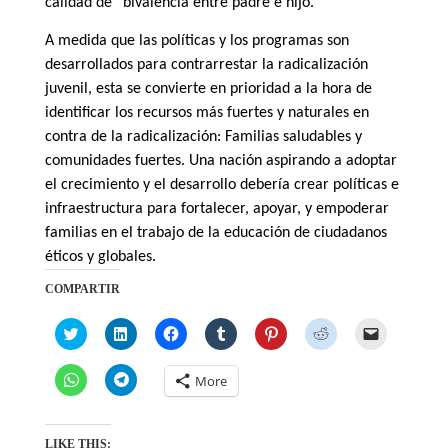
calidad de “bivalencia entre padre e hijo.”
A medida que las políticas y los programas son
desarrollados para contrarrestar la radicalización
juvenil, esta se convierte en prioridad a la hora de
identificar los recursos más fuertes y naturales en
contra de la radicalización: Familias saludables y
comunidades fuertes. Una nación aspirando a adoptar
el crecimiento y el desarrollo debería crear políticas e
infraestructura para fortalecer, apoyar, y empoderar
familias en el trabajo de la educación de ciudadanos
éticos y globales.
COMPARTIR
C
C
C
C
C
C
C
l
l
l
l
l
l
l
i
i
i
i
i
i
i
c
c
c
c
c
c
c
C
C
More
k
k
k
k
k
k
k
l
l
t
t
t
t
t
t
t
i
i
o
o
o
o
o
o
o
c
c
s
s
s
s
s
s
e
k
k
h
h
h
h
h
h
m
t
t
LIKE THIS: