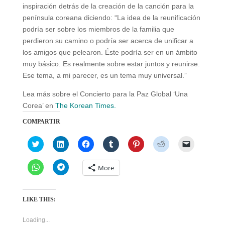
inspiración detrás de la creación de la canción para la
península coreana diciendo: “La idea de la reunificación
podría ser sobre los miembros de la familia que
perdieron su camino o podría ser acerca de unificar a
los amigos que pelearon. Éste podría ser en un ámbito
muy básico. Es realmente sobre estar juntos y reunirse.
Ese tema, a mi parecer, es un tema muy universal.”
Lea más sobre el Concierto para la Paz Global ‘Una
Corea’ en
The Korean Times
.
COMPARTIR
C
C
C
C
C
C
C
l
l
l
l
l
l
l
i
i
i
i
i
i
i
c
c
c
c
c
c
c
C
C
More
k
k
k
k
k
k
k
l
l
t
t
t
t
t
t
t
i
i
o
o
o
o
o
o
o
c
c
s
s
s
s
s
s
e
k
k
h
h
h
h
h
h
m
t
t
LIKE THIS:
a
a
a
a
a
a
a
o
o
r
r
r
r
r
r
i
s
s
e
e
e
e
e
e
l
h
h
Loading...
o
o
o
o
o
o
a
a
a