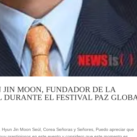
N JIN MOON, FUNDADOR DE LA
 DURANTE EL FESTIVAL PAZ GLOB
r. Hyun Jin Moon Seúl, Corea Señoras y Señores, Puedo apreciar que
muy prestigiosos en este evento y considero que este momento es