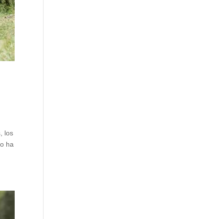
, los
no ha