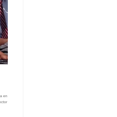
ia en
ector