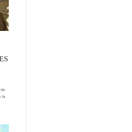
ES
 de
 la