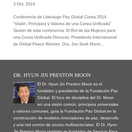
3 Oct, 2014
Conferencia de Liderazgo Paz Global Corea 2014
“Visión, Principios y Valores de una Corea Unificada”
Sesión de esta conferencia: El Rol de las Mujeres para
una Corea Unificada Discurso: Presidenta Internacional
de Global Peace Women, Dra. Jun Sook Moon...
DR. HYUN JIN PRESTON MOON
El Dr. Hyun Jin Preston Moon es el
fundador y presidente de la Fundación Paz
Global. El foco de disciplina del Dr. Moon
en una visión común, principios universales
y valores comunes, guía la Fundación Paz Global en la
construcción de modelos innovadores de paz, desarrollo
y una red común de socios multisectoriales. El Dr. Hyun
Jin Preston Moon también es fundador de Servicio Para