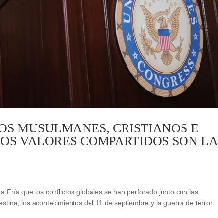
SOS MUSULMANES, CRISTIANOS E
LOS VALORES COMPARTIDOS SON LA
ría que los conflictos globales se han perforado junto con las
estina, los acontecimientos del 11 de septiembre y la guerra de terror