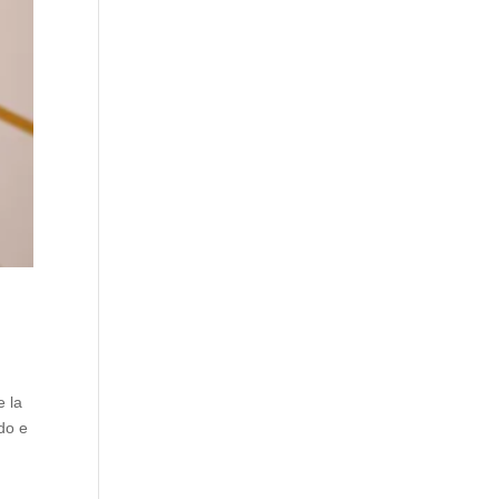
e la
do e