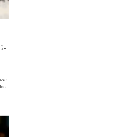
G-
nzar
les