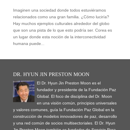
Imaginen una sociedad donde todos estuviéramos
relacionados como una gran familia. ¿Cómo luciría?
Hay muchos ejemplos culturales alrededor del globo
que son una pista de lo que esto podría ser. Corea es
un lugar donde esta noción de la interconectividad
humana puede...
DR. HYUN JIN PRESTON MOON
El Dr. Hyun Jin Preston Moon es el
fundador y presidente de la Fundación Paz
Global. El foco de disciplina del Dr. Moon
en una visión común, principios universales
y valores comunes, guía la Fundación Paz Global en la
construcción de modelos innovadores de paz, desarrollo
y una red común de socios multisectoriales. El Dr. Hyun
Jin Preston Moon también es fundador de Servicio Para