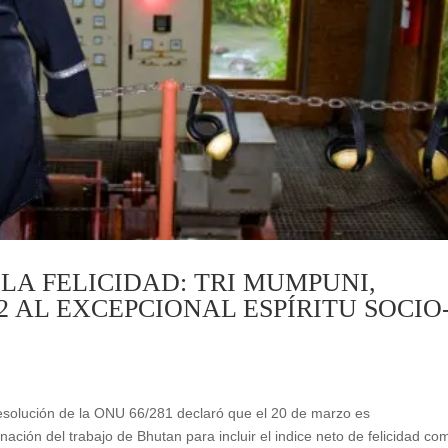
LA FELICIDAD: TRI MUMPUNI,
2 AL EXCEPCIONAL ESPÍRITU SOCIO
resolución de la ONU 66/281 declaró que el 20 de marzo es
nación del trabajo de Bhutan para incluir el indice neto de felicidad co