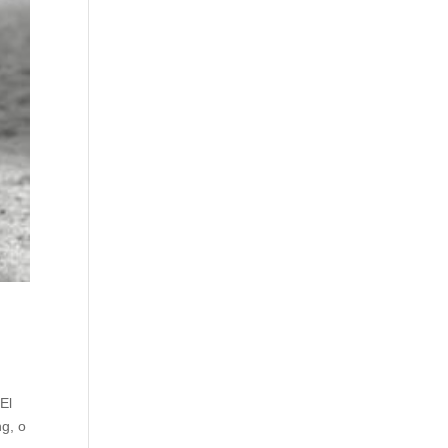
El
ng, o