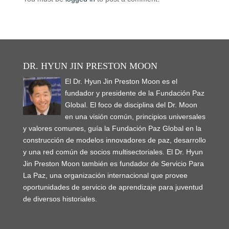
e
n
n
w
n
w
n
s
s
w
e
e
w
n
w
s
i
i
w
w
w
i
e
i
i
n
n
i
w
w
n
w
n
n
n
n
n
i
i
d
w
d
n
e
e
d
n
n
o
i
o
e
w
w
o
d
d
w
n
w
w
w
w
w
o
o
)
d
)
w
i
i
)
w
w
o
i
n
n
)
)
w
n
d
d
DR. HYUN JIN PRESTON MOON
)
d
o
o
o
w
w
w
El Dr. Hyun Jin Preston Moon es el
)
)
)
fundador y presidente de la Fundación Paz
Global. El foco de disciplina del Dr. Moon
en una visión común, principios universales
y valores comunes, guía la Fundación Paz Global en la
construcción de modelos innovadores de paz, desarrollo
y una red común de socios multisectoriales. El Dr. Hyun
Jin Preston Moon también es fundador de Servicio Para
La Paz, una organización internacional que provee
oportunidades de servicio de aprendizaje para juventud
de diversos historiales.