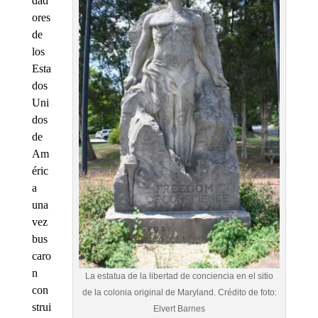
dad
ores
de
los
Esta
dos
Uni
dos
de
Am
éric
a
una
vez
bus
caro
n
La estatua de la libertad de conciencia en el sitio
con
de la colonia original de Maryland. Crédito de foto:
strui
Elvert Barnes