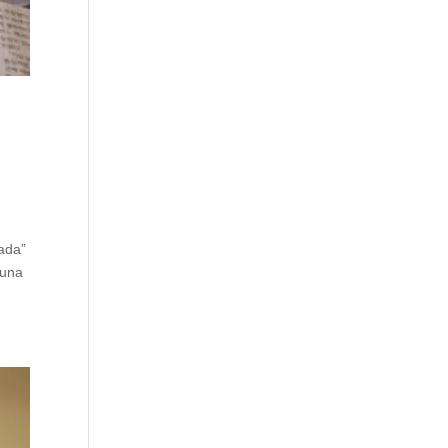
cada”
 una