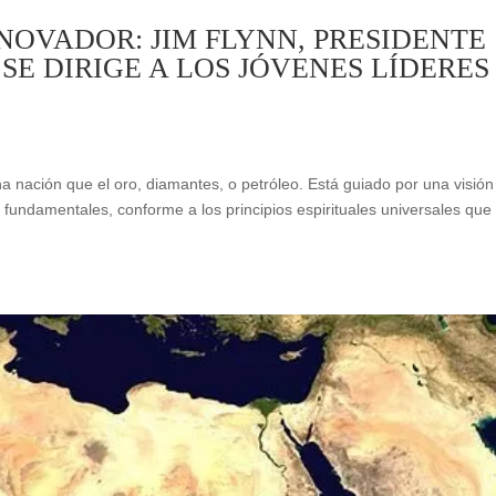
NOVADOR: JIM FLYNN, PRESIDENTE
SE DIRIGE A LOS JÓVENES LÍDERES
na nación que el oro, diamantes, o petróleo. Está guiado por una visión
fundamentales, conforme a los principios espirituales universales que