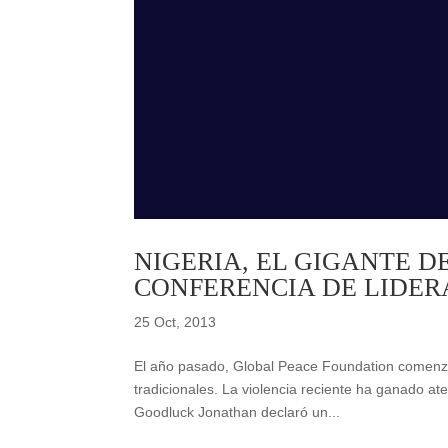
NIGERIA, EL GIGANTE D
CONFERENCIA DE LIDER
25 Oct, 2013
El año pasado, Global Peace Foundation comenzó a
tradicionales. La violencia reciente ha ganado at
Goodluck Jonathan declaró un...