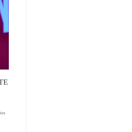
TE
ios