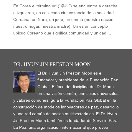
En Corea el término uri (“우리”) se encuentra a derecha
e izquierda, en casi cada circunstancia de la sociedad
Coreana–uri Nara, uri jeep, uri omma (nuestra nación,
nuestro hogar, nuestra madre). Uri es un concepto
ubicuo Coreano que significa comunidad y unidad....
DR. HYUN JIN PRESTON MOON
El Dr. Hyun Jin Preston Moon es el
fundador y presidente de la Fundación Paz
Global. El foco de disciplina del Dr. Moon
en una visión común, principios universales
y valores comunes, guía la Fundación Paz Global en la
construcción de modelos innovadores de paz, desarrollo
y una red común de socios multisectoriales. El Dr. Hyun
Jin Preston Moon también es fundador de Servicio Para
La Paz, una organización internacional que provee