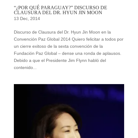
“¿POR QUÉ PARAGUAY?” DISCURSO DE
CLAUSURA DEL DR. HYUN JIN MOON
13 Dec, 2014
Discurso de Clausura del Dr. Hyun Jin Moon en la
Convención Paz Global 2014 Quiero felicitar a todos por
un cierre exitoso de la sexta convención de la
Fundación Paz Global – dense una ronda de aplausos.
Debido a que el Presidente Jim Flynn habló del
contenido...