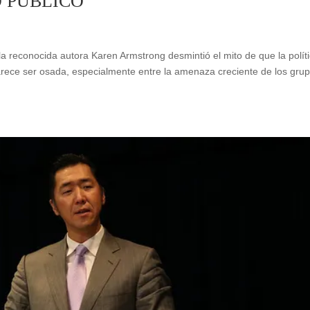
O PÚBLICO
 la reconocida autora Karen Armstrong desmintió el mito de que la polít
parece ser osada, especialmente entre la amenaza creciente de los gru