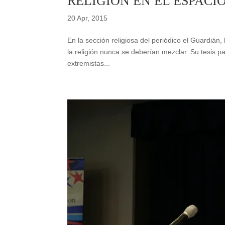
RELIGIÓN EN EL ESPACI
20 Apr, 2015
En la sección religiosa del periódico el Guardián,
la religión nunca se deberían mezclar. Su tesis 
extremistas...