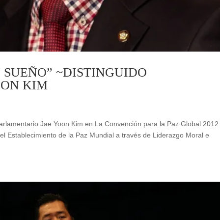
 SUEÑO” ~DISTINGUIDO
OON KIM
Parlamentario Jae Yoon Kim en La Convención para la Paz Global 2012
 el Establecimiento de la Paz Mundial a través de Liderazgo Moral e