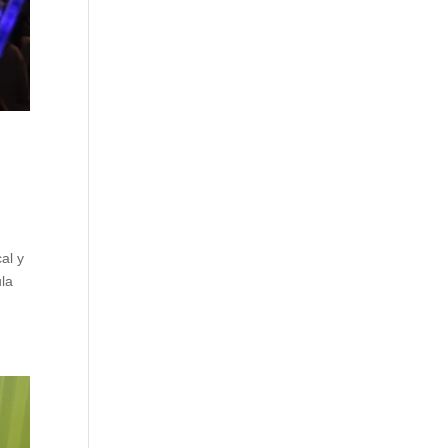
al y
ula