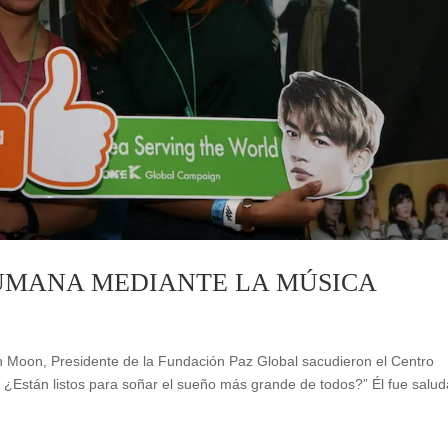
HUMANA MEDIANTE LA MÚSICA
on Moon, Presidente de la Fundación Paz Global sacudieron el Centro
? ¿Están listos para soñar el sueño más grande de todos?” Él fue salu