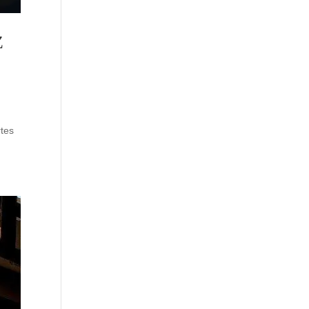
Z
rtes