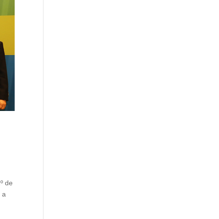
º de
 a