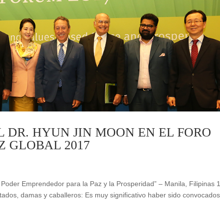
L DR. HYUN JIN MOON EN EL FORO
Z GLOBAL 2017
oder Emprendedor para la Paz y la Prosperidad” – Manila, Filipinas 1
itados, damas y caballeros: Es muy significativo haber sido convocados