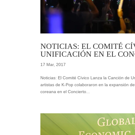
NOTICIAS: EL COMITÉ C
UNIFICACIÓN EN EL CO
17 Mar, 2017
Noticias: El Comité Cívico Lanza la Canción de U
artistas de K-Pop colaboraron en la expansión d
coreana en el Concierto...