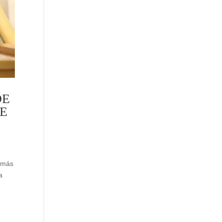
DE
E
, más
a